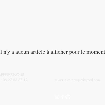
Il n'y a aucun article à afficher pour le moment
APPELEZ-NOUS
CONTACTEZ-NOUS
 : 06 27 83 87 12
reynaud.ceramique@gmail.com