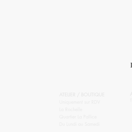
ATELIER / BOUTIQUE
T
Uniquement sur RDV
La Rochelle
Quartier La Pallice
Du Lundi au Samedi