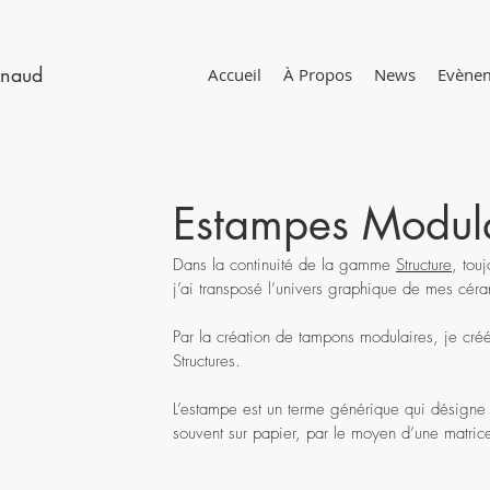
ynaud
Accueil
À Propos
News
Evène
Estampes Modula
Dans la continuité de la gamme
Structure
, tou
j’ai transposé l’univers graphique de mes cér
Par la création de tampons modulaires, je cré
Structures.
L’estampe est un terme générique qui désigne l
souvent sur papier, par le moyen d’une matrice 