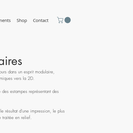
ments
Shop
Contact
ires
jours dans un esprit modulaire,
amiques vers la 2D.
é des estampes représentant des
e résultat d'une impression, le plus
traitée en relief.